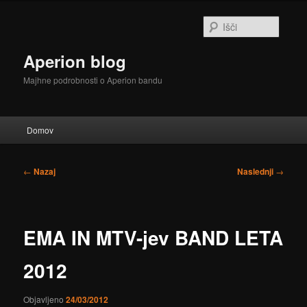
Preskoči
na
Išči
glavno
vsebino
Aperion blog
Majhne podrobnosti o Aperion bandu
Glavni
Domov
meni
Krmarjenje
←
Nazaj
Naslednji
→
po
prispevkih
EMA IN MTV-jev BAND LETA
2012
Objavljeno
24/03/2012