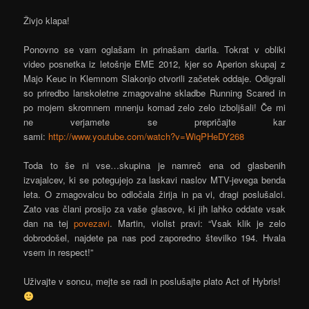
Živjo klapa!
Ponovno se vam oglašam in prinašam darila. Tokrat v obliki
video posnetka iz letošnje EME 2012, kjer so Aperion skupaj z
Majo Keuc in Klemnom Slakonjo otvorili začetek oddaje. Odigrali
so priredbo lanskoletne zmagovalne skladbe Running Scared in
po mojem skromnem mnenju komad zelo zelo izboljšali! Če mi
ne verjamete se prepričajte kar
sami:
http://www.youtube.com/watch?v=WiqPHeDY268
Toda to še ni vse…skupina je namreč ena od glasbenih
izvajalcev, ki se potegujejo za laskavi naslov MTV-jevega benda
leta. O zmagovalcu bo odločala žirija in pa vi, dragi poslušalci.
Zato vas člani prosijo za vaše glasove, ki jih lahko oddate vsak
dan na tej
povezavi
. Martin, violist pravi: “Vsak klik je zelo
dobrodošel, najdete pa nas pod zaporedno številko 194. Hvala
vsem in respect!”
Uživajte v soncu, mejte se radi in poslušajte plato Act of Hybris!