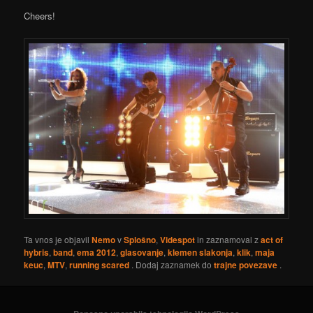
Cheers!
Ta vnos je objavil
Nemo
v
Splošno
,
Videspot
in zaznamoval z
act of
hybris
,
band
,
ema 2012
,
glasovanje
,
klemen slakonja
,
klik
,
maja
keuc
,
MTV
,
running scared
. Dodaj zaznamek do
trajne povezave
.