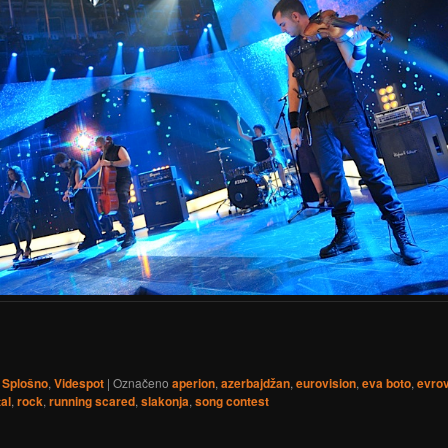
Splošno
,
Videspot
|
Označeno
aperion
,
azerbajdžan
,
eurovision
,
eva boto
,
evrov
al
,
rock
,
running scared
,
slakonja
,
song contest