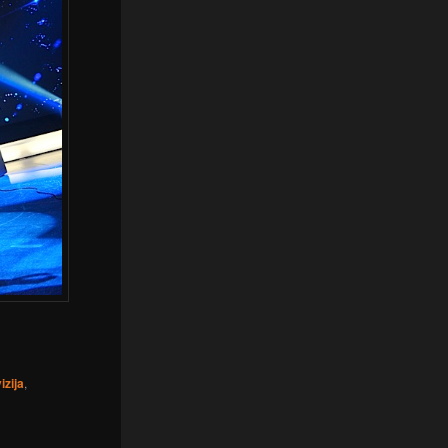
izija
,