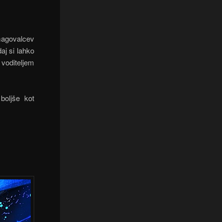
magovalcev
j si lahko
 voditeljem
boljše kot