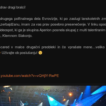
drav dragi bralci!
drugega polfinalnega dela Evrovizije, ki po zaslugi lanskoletnih z
Azerbajdžanu, imam za vas prav posebno presenečenje. V linku spoda
ideospot, ki ga je skupina Aperion posnela skupaj z multi talentiranim
em, Klemnom Slakonjo.
cared v malce drugačni preobleki in če vprašate mene…veliko 
Uživajte ob poslušanju!
w.youtube.com/watch?v=vQHjlY-RwPE