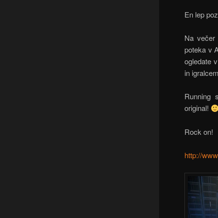
En lep poz
Na večer 
poteka v 
ogledate v
in igralc
Running s
original!
Rock on!
http://ww