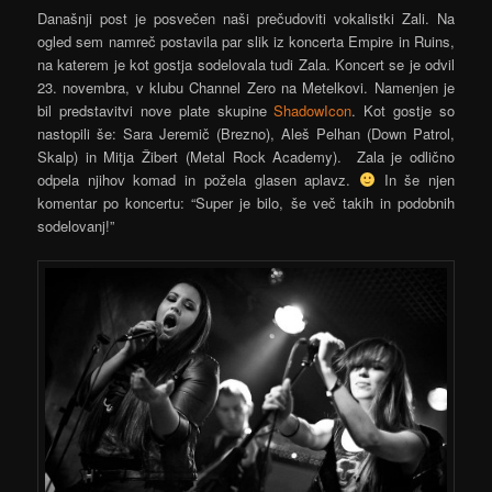
Današnji post je posvečen naši prečudoviti vokalistki Zali. Na
ogled sem namreč postavila par slik iz koncerta Empire in Ruins,
na katerem je kot gostja sodelovala tudi Zala. Koncert se je odvil
23. novembra, v klubu Channel Zero na Metelkovi. Namenjen je
bil predstavitvi nove plate skupine
ShadowIcon
. Kot gostje so
nastopili še: Sara Jeremič (Brezno), Aleš Pelhan (Down Patrol,
Skalp) in Mitja Žibert (Metal Rock Academy). Zala je odlično
odpela njihov komad in požela glasen aplavz.
In še njen
komentar po koncertu: “Super je bilo, še več takih in podobnih
sodelovanj!”