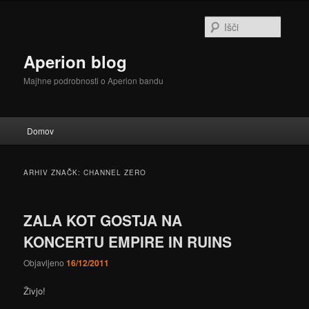
Preskoči
Preskoči
na
na
Išči
glavno
sekundarno
vsebino
vsebino
Aperion blog
Majhne podrobnosti o Aperion bandu
Glavni
Domov
meni
ARHIV ZNAČK:
CHANNEL ZERO
ZALA KOT GOSTJA NA
KONCERTU EMPIRE IN RUINS
Objavljeno
16/12/2011
Živjo!