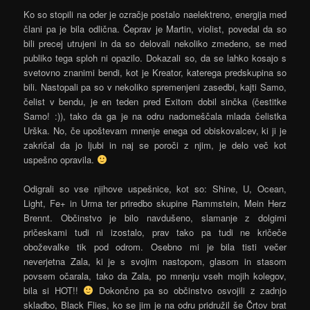
Ko so stopili na oder je ozračje postalo naelektreno, energija med
člani pa je bila odlična. Čeprav je Martin, violist, povedal da so
bili precej utrujeni in da so delovali nekoliko zmedeno, se med
publiko tega sploh ni opazilo. Dokazali so, da se lahko kosajo s
svetovno znanimi bendi, kot je Kreator, katerega predskupina so
bili. Nastopali pa so v nekoliko spremenjeni zasedbi, kajti Samo,
čelist v bendu, je en teden pred Exitom dobil sinčka (čestitke
Samo! :)), tako da ga je na odru nadomeščala mlada čelistka
Urška. No, če upoštevam mnenje enega od obiskovalcev, ki ji je
zakričal da jo ljubi in naj se poroči z njim, je delo več kot
uspešno opravila.
Odigrali so vse njihove uspešnice, kot so: Shine, U, Ocean,
Light, Fe+ in Urma ter priredbo skupine Rammstein, Mein Herz
Brennt. Občinstvo je bilo navdušeno, slamanje z dolgimi
pričeskami tudi ni izostalo, prav tako pa tudi ne kričeče
oboževalke tik pod odrom. Osebno mi je bila tisti večer
neverjetna Zala, ki je s svojim nastopom, glasom in stasom
povsem očarala, tako da Zala, po mnenju vseh mojih kolegov,
bila si HOT!!
Dokončno pa so občinstvo osvojili z zadnjo
skladbo, Black Flies, ko se jim je na odru pridružil še Črtov brat