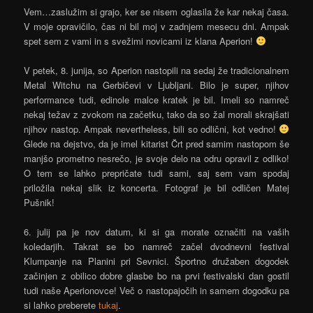
Vem…zaslužim si grajo, ker se nisem oglasila že kar nekaj časa.
V moje opravičilo, čas ni bil moj v zadnjem mesecu dni. Ampak
spet sem z vami in s svežimi novicami iz klana Aperion!
V petek, 8. junija, so Aperion nastopili na sedaj že tradicionalnem
Metal Witchu na Gerbičevi v Ljubljani. Bilo je super, njihov
performance tudi, edinole malce kratek je bil. Imeli so namreč
nekaj težav z zvokom na začetku, tako da so žal morali skrajšati
njihov nastop. Ampak nevertheless, bili so odlični, kot vedno!
Glede na dejstvo, da je imel kitarist Črt pred samim nastopom še
manjšo prometno nesrečo, je svoje delo na odru opravil z odliko!
O tem se lahko prepričate tudi sami, saj sem vam spodaj
priložila nekaj slik iz koncerta. Fotograf je bil odličen Matej
Pušnik!
6. julij pa je nov datum, ki si ga morate označiti na vaših
koledarjih. Takrat se bo namreč začel dvodnevni festival
Klumpanje na Planini pri Sevnici. Športno družaben dogodek
začinjen z obilico dobre glasbe bo na prvi festivalski dan gostil
tudi naše Aperionovce! Več o nastopajočih in samem dogodku pa
si lahko preberete
tukaj
.