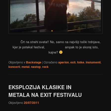
Črt na strehi sveta!! No, samo na najvišji točki trdnjave,
kjer je potekal festival, ampak to je skoraj isto,
kajne?
Objavljeno v
Backstage
|
Označeno
aperion
,
exit
,
fotke
,
instumenti
,
koncerti
,
metal
,
nastop
,
rock
EKSPLOZIJA KLASIKE IN
METALA NA EXIT FESTIVALU
Objavljeno
20/07/2011