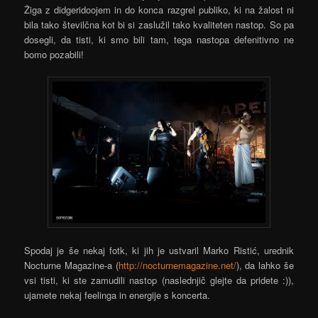
Žiga z didgeridoojem in do konca razgrel publiko, ki na žalost ni
bila tako številčna kot bi si zaslužil tako kvaliteten nastop. So pa
dosegli, da tisti, ki smo bili tam, tega nastopa defenitivno ne
bomo pozabili!
Spodaj je še nekaj fotk, ki jih je ustvaril Marko Ristić, urednik
Nocturne Magazine-a (
http://nocturnemagazine.net/
), da lahko še
vsi tisti, ki ste zamudili nastop (naslednjič glejte da pridete :)),
ujamete nekaj feelinga in energije s koncerta.