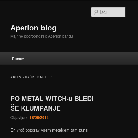
Preskoči
Preskoči
na
na
Išči
glavno
sekundarno
vsebino
vsebino
Aperion blog
Majhne podrobnosti o Aperion bandu
Glavni
Domov
meni
ARHIV ZNAČK:
NASTOP
PO METAL WITCH-u SLEDI
ŠE KLUMPANJE
Objavljeno
18/06/2012
En vroč pozdrav vsem metalcem tam zunaj!