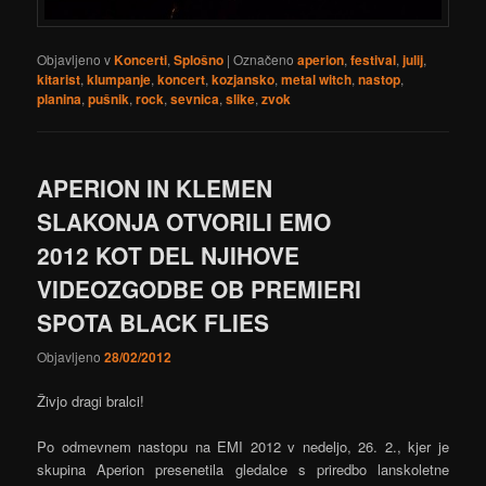
Objavljeno v
Koncerti
,
Splošno
|
Označeno
aperion
,
festival
,
julij
,
kitarist
,
klumpanje
,
koncert
,
kozjansko
,
metal witch
,
nastop
,
planina
,
pušnik
,
rock
,
sevnica
,
slike
,
zvok
APERION IN KLEMEN
SLAKONJA OTVORILI EMO
2012 KOT DEL NJIHOVE
VIDEOZGODBE OB PREMIERI
SPOTA BLACK FLIES
Objavljeno
28/02/2012
Živjo dragi bralci!
Po odmevnem nastopu na EMI 2012 v nedeljo, 26. 2., kjer je
skupina Aperion presenetila gledalce s priredbo lanskoletne