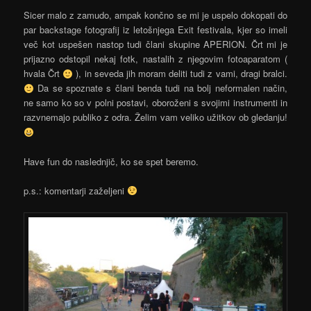
Sicer malo z zamudo, ampak končno se mi je uspelo dokopati do
par backstage fotografij iz letošnjega Exit festivala, kjer so imeli
več kot uspešen nastop tudi člani skupine APERION. Črt mi je
prijazno odstopil nekaj fotk, nastalih z njegovim fotoaparatom (
hvala Črt
), in seveda jih moram deliti tudi z vami, dragi bralci.
Da se spoznate s člani benda tudi na bolj neformalen način,
ne samo ko so v polni postavi, oboroženi s svojimi instrumenti in
razvnemajo publiko z odra. Želim vam veliko užitkov ob gledanju!
Have fun do naslednjič, ko se spet beremo.
p.s.: komentarji zaželjeni