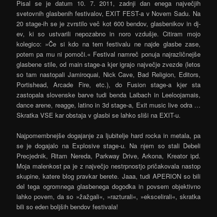
Pisal se je datum 10. 7. 2011, zadnji dan enega največjih
svetovnih glasbenih festivalov, EXIT FEST-a v Novem Sadu. Na
20 stage-ih se je zvrstilo več kot 600 bendov, glasbenikov in dj-
ev, ki so ustvarili nepozabno in noro vzdušje. Citiram mojo
kolegico: »Če si kdo na tem festivalu ne najde glasbe zase,
potem pa mu ni pomoči.« Festival namreč ponuja najrazličnejše
glasbene stile, od main stage-a kjer igrajo največje zvezde (letos
so tam nastopali Jamiroquai, Nick Cave, Bad Religion, Editors,
Portishead, Arcade Fire, etc.), do Fusion stage-a kjer sta
zastopala slovenske barve tudi benda Laibach in Leeloojamais,
dance arene, reagge, latino in 3d stage-a, Exit music live odra …
Skratka VSE kar obstaja v glasbi se lahko sliši na EXIT-u.
Najpomembnejše dogajanje za ljubitelje hard rocka in metala, pa
se je dogajalo na Explosive stage-u. Na njem so stali Debeli
Precjednik, Ritam Nereda, Parkway Drive, Arkona, Kreator ipd.
Moja malenkost pa je z največjo nestrpnostjo pričakovala nastop
skupine, katere blog pravkar berete. Jaaa, tudi APERION so bili
del tega ogromnega glasbenega dogodka in povsem objektivno
lahko povem, da so »žažgali«, »razturali«, »ekscelirali«, skratka
bili so eden boljših bendov festivala!