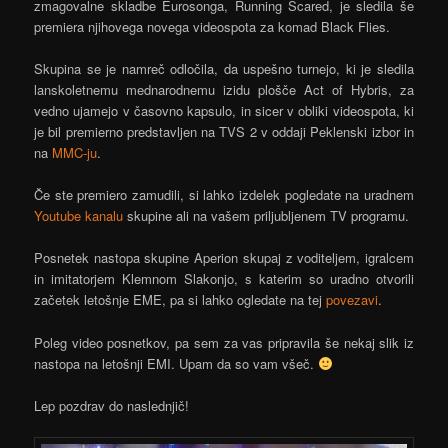
zmagovalne skladbe Eurosonga, Running Scared, je sledila še
premiera njihovega novega videospota za komad Black Flies.
Skupina se je namreč odločila, da uspešno turnejo, ki je sledila
lanskoletnemu mednarodnemu izidu plošče Act of Hybris, za
vedno ujamejo v časovno kapsulo, in sicer v obliki videospota, ki
je bil premierno predstavljen na TVS 2 v oddaji Peklenski izbor in
na
MMC-ju
.
Če ste premiero zamudili, si lahko izdelek pogledate na uradnem
Youtube kanalu
skupine ali na vašem priljubljenem TV programu.
Posnetek nastopa skupine Aperion skupaj z voditeljem, igralcem
in imitatorjem Klemnom Slakonjo, s katerim so uradno otvorili
začetek letošnje EME, pa si lahko ogledate na tej
povezavi
.
Poleg video posnetkov, pa sem za vas pripravila še nekaj slik iz
nastopa na letošnji EMI. Upam da so vam všeč.
Lep pozdrav do naslednjič!