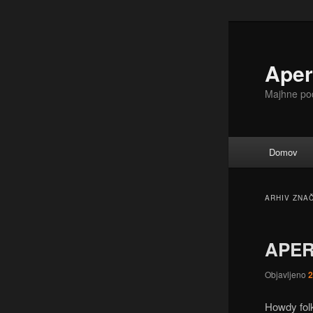
Preskoči
Preskoči
na
na
glavno
sekundarno
Aper
vsebino
vsebino
Majhne po
Glavni
Domov
meni
ARHIV ZNA
APER
Objavljeno
2
Howdy fol