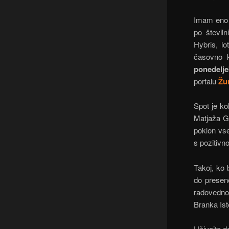
Imam eno o
po števil
Hybris, lo
časovno k
ponedelje
portalu
Žu
Spot je kol
Matjaža Go
poklon vse
s pozitivno
Takoj, ko 
do presene
radovedno
Branka Is
Uživajte d