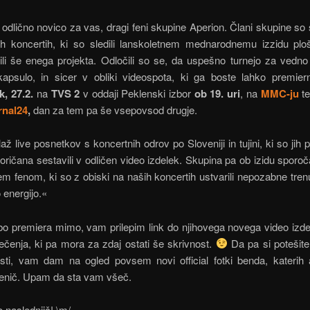
dlično novico za vas, dragi feni skupine Aperion. Člani skupine s
nih koncertih, ki so sledili lanskoletnem mednarodnemu izzidu plo
tili še enega projekta. Odločili so se, da uspešno turnejo za vedn
apsulo, in sicer v obliki videospota, ki ga boste lahko premiern
k, 27.2.
na
TVS 2
v oddaji Peklenski izbor
ob 19. uri
, na
MMC-ju
t
rnal24
,
dan za tem pa še vsepovsod drugje.
až live posnetkov s koncertnih odrov po Sloveniji in tujini, ki so jih 
ričana sestavili v odličen video izdelek. Skupina pa ob izidu sporoč
m fenom, ki so z obiski na naših koncertih ustvarili nepozabne tren
 energijo.«
bo premiera mimo, vam prilepim link do njihovega novega video izdel
čenja, ki pa mora za zdaj ostati še skrivnost.
Da pa si potešite
sti, vam dam na ogled povsem novi official fotki benda, katerih a
tenič. Upam da sta vam všeč.
o naslednjič! \m/