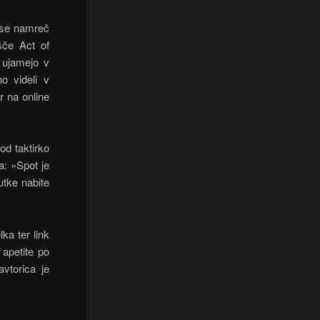
o se namreč
šče Act of
o ujamejo v
o videli v
er na online
pod taktirko
a: »Spot je
utke nabite
ka ter link
 apetite po
vtorica je