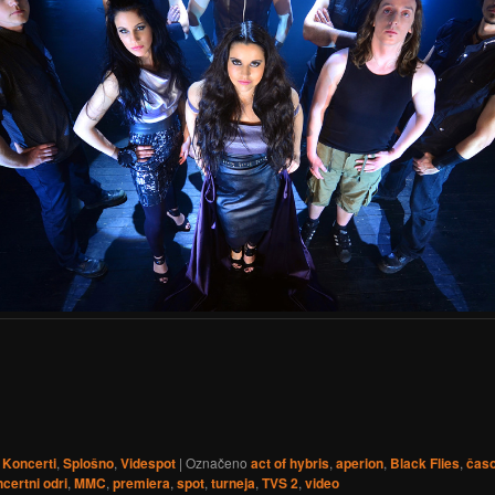
Koncerti
,
Splošno
,
Videspot
|
Označeno
act of hybris
,
aperion
,
Black Flies
,
čas
certni odri
,
MMC
,
premiera
,
spot
,
turneja
,
TVS 2
,
video