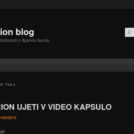
ion blog
drobnosti o Aperion bandu
ČK:
TVS 2
ION UJETI V VIDEO KAPSULO
1/02/2012
ks!